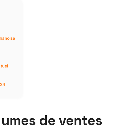
phanoise
tuel
024
olumes de ventes