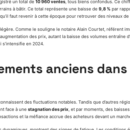
egistré un total de
10 960 ventes
, tous biens confondus. Ce chif
rains à bâtir. Ce total représente une baisse de
9,8 %
par rappo
qu’il faut revenir à cette époque pour retrouver des niveaux de 
 légère. Comme le souligne le notaire Alain Courtet, référent 
e augmentation des prix, autant la baisse des volumes entraîne 
s’intensifie en 2024.
tements anciens dans
nnaissent des fluctuations notables. Tandis que d’autres région
ont face à une
stagnation des prix
, et par moments, des baisse
ansactions et la méfiance accrue des acheteurs devant un marché
is dynamiques, montrent des signes de fatigue. Les conditions 