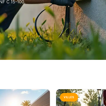
 NF C 15-100.
VILLES