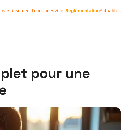
Investissement
Tendances
Villes
Réglementation
Actualités
plet pour une
ée