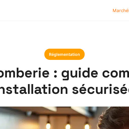
Marché
Réglementation
omberie : guide com
nstallation sécuris