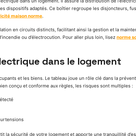
lectrique dans un logement. Il assure la distribution de l’électri
es dispositifs adaptés. Ce boîtier regroupe les disjoncteurs, fus
ricité maison norme
.
tion en circuits distincts, facilitant ainsi la gestion et la maint
’incendie ou d’électrocution. Pour aller plus loin, lisez
norme sc
lectrique dans le logement
ccupants et les biens. Le tableau joue un rôle clé dans la prév
ien conçu et conforme aux règles, les risques sont multiples :
détecté
surtensions
t la sécurité de votre logement et apporte une tranquillité d’es