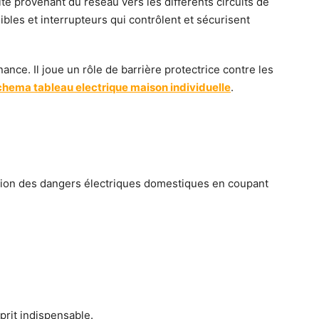
cité provenant du réseau vers les différents circuits de
ibles et interrupteurs qui contrôlent et sécurisent
enance. Il joue un rôle de barrière protectrice contre les
hema tableau electrique maison individuelle
.
ention des dangers électriques domestiques en coupant
prit indispensable.