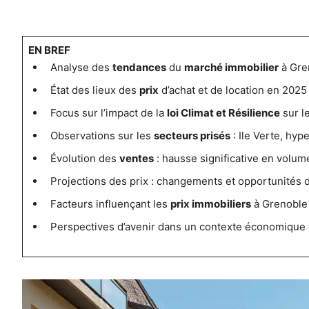
EN BREF
Analyse des
tendances
du
marché immobilier
à Gre
État des lieux des
prix
d’achat et de location en 2025
Focus sur l’impact de la
loi Climat et Résilience
sur l
Observations sur les
secteurs prisés
: Ile Verte, hyp
Évolution des
ventes
: hausse significative en volum
Projections des prix : changements et opportunités d
Facteurs influençant les
prix immobiliers
à Grenoble
Perspectives d’avenir dans un contexte économique