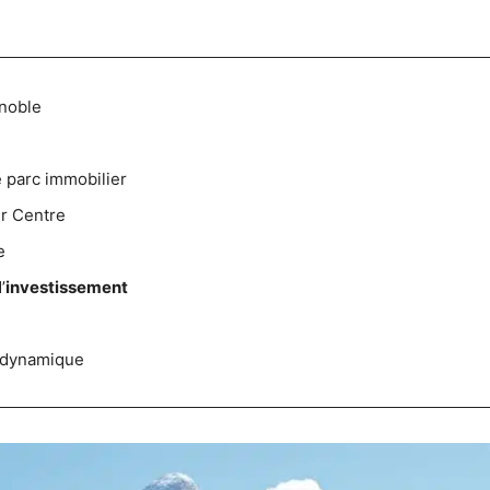
noble
e parc immobilier
er Centre
e
’
investissement
 dynamique