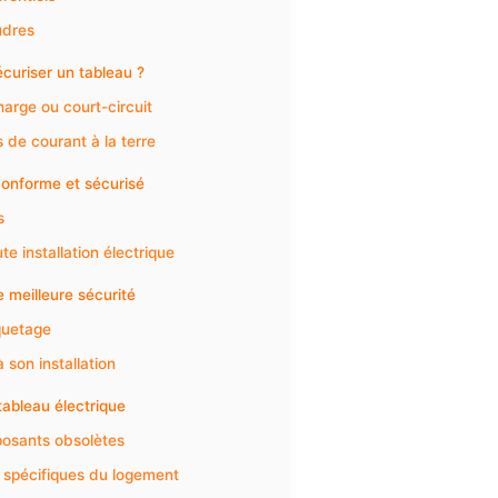
udres
curiser un tableau ?
arge ou court-circuit
s de courant à la terre
conforme et sécurisé
s
e installation électrique
 meilleure sécurité
quetage
 son installation
tableau électrique
posants obsolètes
s spécifiques du logement