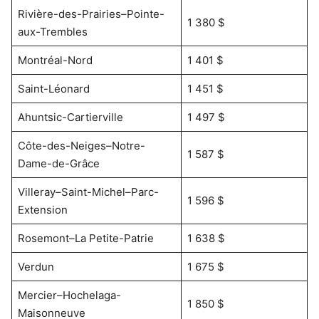
Rivière-des-Prairies–Pointe-
1 380 $
aux-Trembles
Montréal-Nord
1 401 $
Saint-Léonard
1 451 $
Ahuntsic-Cartierville
1 497 $
Côte-des-Neiges–Notre-
1 587 $
Dame-de-Grâce
Villeray–Saint-Michel–Parc-
1 596 $
Extension
Rosemont–La Petite-Patrie
1 638 $
Verdun
1 675 $
Mercier–Hochelaga-
1 850 $
Maisonneuve