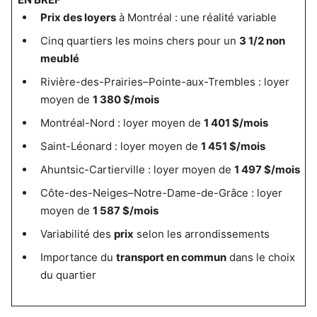
Prix des loyers
à Montréal : une réalité variable
Cinq quartiers les moins chers pour un
3 1/2 non
meublé
Rivière-des-Prairies–Pointe-aux-Trembles : loyer
moyen de
1 380 $/mois
Montréal-Nord : loyer moyen de
1 401 $/mois
Saint-Léonard : loyer moyen de
1 451 $/mois
Ahuntsic-Cartierville : loyer moyen de
1 497 $/mois
Côte-des-Neiges–Notre-Dame-de-Grâce : loyer
moyen de
1 587 $/mois
Variabilité des
prix
selon les arrondissements
Importance du
transport en commun
dans le choix
du quartier