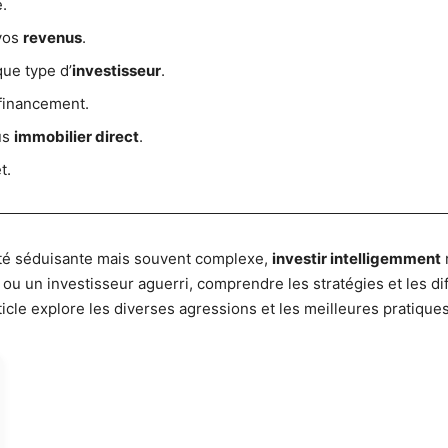
.
 vos
revenus
.
ue type d’
investisseur
.
financement.
us
immobilier direct
.
t.
té séduisante mais souvent complexe,
investir intelligemment
u un investisseur aguerri, comprendre les stratégies et les d
icle explore les diverses agressions et les meilleures pratiques