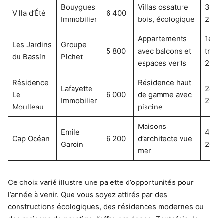
Bouygues
Villas ossature
3e 
Villa d’Été
6 400
Immobilier
bois, écologique
202
Appartements
1er
Les Jardins
Groupe
5 800
avec balcons et
tri
du Bassin
Pichet
espaces verts
202
Résidence
Résidence haut
Lafayette
2e 
Le
6 000
de gamme avec
Immobilier
202
Moulleau
piscine
Maisons
Emile
4e 
Cap Océan
6 200
d’architecte vue
Garcin
202
mer
Ce choix varié illustre une palette d’opportunités pour
l’année à venir. Que vous soyez attirés par des
constructions écologiques, des résidences modernes ou