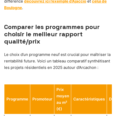
différence
découvrez ici l’exemple d’Ajaccio
et
celui de
Boulogne
.
Comparer les programmes pour
choisir le meilleur rapport
qualité/prix
Le choix d’un programme neuf est crucial pour maîtriser la
rentabilité future. Voici un tableau comparatif synthétisant
les projets résidentiels en 2025 autour d’Arcachon :
Prix
moyen
Programme
Promoteur
Caractéristiques
Dis
au m²
(€)